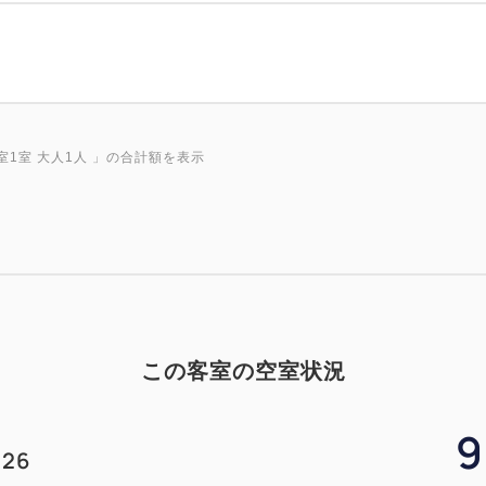
室1室 大人1人
」の合計額を表示
この客室の空室状況
9
26