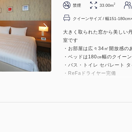
2
禁煙
33.00m
クイーンサイズ / 幅151-180cm
大きく取られた窓から美しい
室です
・お部屋は広々34㎡開放感の
・ベッドは180㎝幅のクイー
・バス・トイレ セパレート 
・ReFaドライヤー完備
・お風呂は炭酸泉入浴機能付
・全客室Wi-Fi完備（無料）
・加湿空気清浄器完備
・有線放送完備 お好きな音楽
・全客室禁煙のクリーンな客