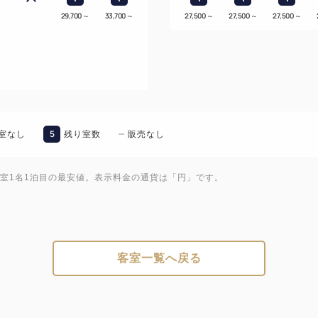
29,700
～
33,700
～
27,500
～
27,500
～
27,500
～
5
室なし
残り室数
販売なし
1室1名1泊目の最安値。表示料金の通貨は「円」です。
客室一覧へ戻る