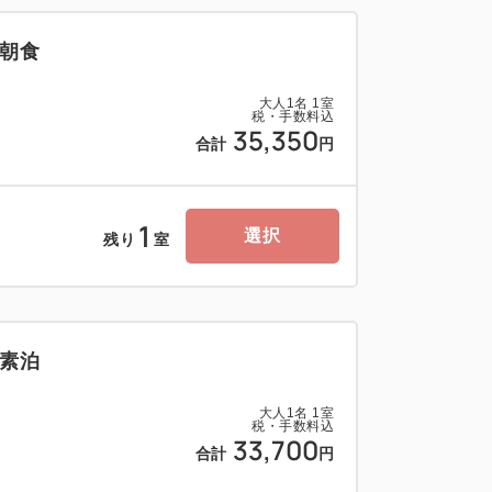
朝食
大人
1
名
1
室
税・手数料込
35,350
合計
円
1
選択
残り
室
素泊
大人
1
名
1
室
税・手数料込
33,700
合計
円