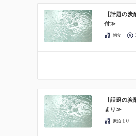
【話題の炭
付≫
朝食
【話題の炭
まり≫
素泊まり