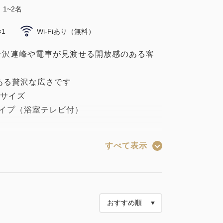
1~2名
×1
Wi-Fiあり（無料）
丹沢連峰や電車が見渡せる開放感のある客
ある贅沢な広さです
ンサイズ
タイプ（浴室テレビ付）
すべて表示
をお楽しみ頂けます
室です