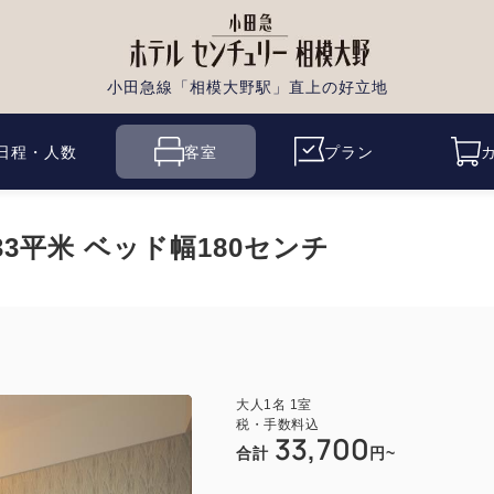
小田急線「相模大野駅」直上の好立地
日程・人数
客室
プラン
3平米 ベッド幅180センチ
大人
1
名
1
室
税・手数料込
33,700
合計
円~