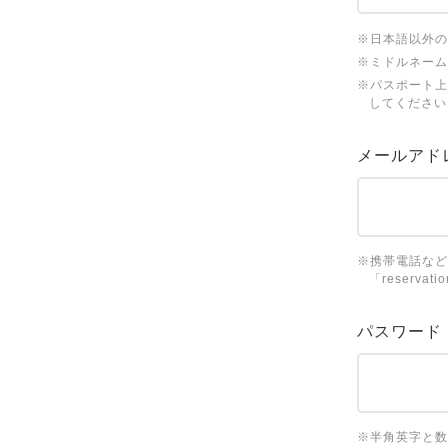
※日本語以外の
※ミドルネーム
※パスポート上
してください
メールアド
※携帯電話など
「reserv
パスワード
※半角英字と数