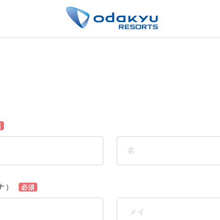
須
ナ）
必須