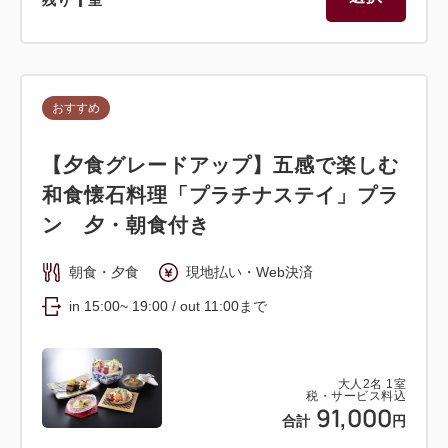
残り
室
おすすめ
【夕食グレードアップ】五感で楽しむ
和食懐石料理「プラチナステイ」プラ
ン 夕・朝食付き
朝食・夕食
現地払い・Web決済
in 15:00~ 19:00 / out 11:00まで
大人
2
名
1
室
税・サービス料込
91,000
合計
円