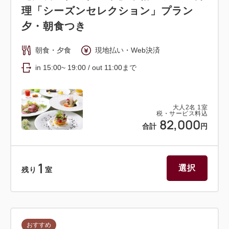
理「シーズンセレクション」プラン
プー／リンス／ボディソープ
夕・朝食つき
■アメニティ
朝食・夕食
現地払い・Web決済
2F・3F大浴場前にご用意しております。
in 15:00~ 19:00 / out 11:00まで
歯ブラシ／歯みがき粉／スキンケアセット（洗顔、ク
レンジング、ローション、エッセンスクリーム）／ヘ
アゴム／コーム／櫛／カミソリ／ボディタオル
大人
2
名
1
室
※カミソリ、シャワーキャップ、ブラシ、レディース
税・サービス料込
82,000
合計
円
セット（綿棒・コットン）は、大浴場にもご用意して
おります。
1
選択
残り
室
おすすめ