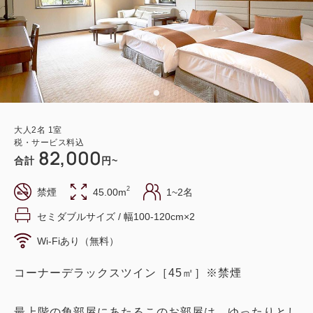
大人
2
名
1
室
税・サービス料込
82,000
合計
円~
2
禁煙
45.00m
1~2名
セミダブルサイズ / 幅100-120cm×2
Wi-Fiあり（無料）
コーナーデラックスツイン［45㎡］※禁煙
最上階の角部屋にあたるこのお部屋は、ゆったりとし