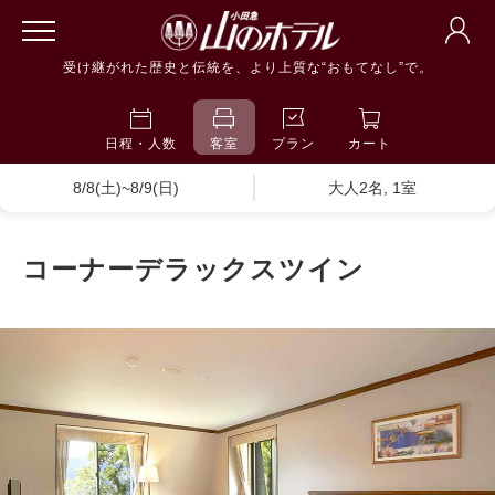
受け継がれた歴史と伝統を、より上質な“おもてなし”で。
日程・人数
客室
プラン
カート
8/8(土)~8/9(日)
大人2名, 1室
コーナーデラックスツイン