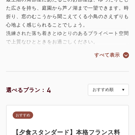
た広さを持ち、庭園から芦ノ湖まで一望できます。時
折り、窓のむこうから聞こえてくる小鳥のさえずりも
心地よく感じられることでしょう。
洗練された落ち着きとゆとりのあるプライベート空間
で上質なひとときをお過ごしください。
すべて表示
◆広さ：約４５㎡
◆定員：１～２名
◆ベッド数：２台
◆ベッドサイズ：Ｄ２００㎝×Ｗ１２５㎝
4
選べるプラン：
◆ユニットバス（洗浄便座トイレ）
■基本設備
おすすめ
３２型液晶テレビ／冷蔵庫／湯沸しポット／ドライヤ
ー／電話／室内金庫／浴衣／スリッパ／バスローブ／
【夕食スタンダード】本格フランス料
バスタオル／フェイスタオル／ハンドタオル／シャン