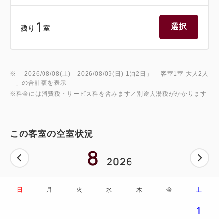
1
選択
残り
室
※ 「
2026/08/08(土)
- 2026/08/09(日)
1泊2日
」 「
客室1室 大人2人
」の合計額を表示
※料金には消費税・サービス料を含みます／別途入湯税がかかります
この客室の空室状況
8
2026
日
月
火
水
木
金
土
1