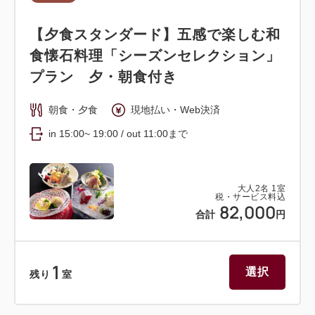
【夕食スタンダード】五感で楽しむ和
食懐石料理「シーズンセレクション」
プラン 夕・朝食付き
朝食・夕食
現地払い・Web決済
in 15:00~ 19:00 / out 11:00まで
大人
2
名
1
室
税・サービス料込
82,000
合計
円
1
選択
残り
室