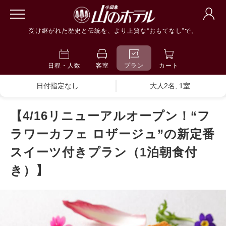
受け継がれた歴史と伝統を、より上質な“おもてなし”で。
日程・人数
客室
プラン
カート
日付指定なし
大人2名, 1室
【4/16リニューアルオープン！“フ
ラワーカフェ ロザージュ”の新定番
スイーツ付きプラン（1泊朝食付
き）】