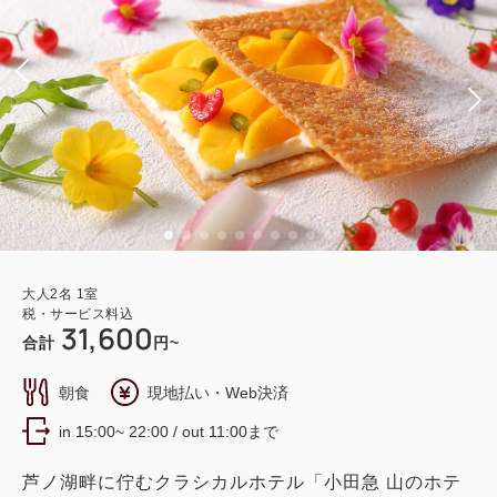
大人
2
名
1
室
税・サービス料込
31,600
合計
円~
朝食
現地払い・Web決済
in 15:00~ 22:00 / out 11:00まで
芦ノ湖畔に佇むクラシカルホテル「小田急 山のホテ