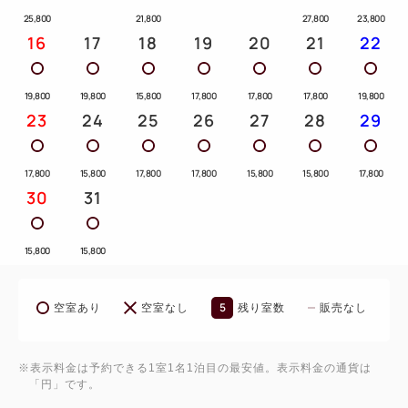
純温泉。
25,800
21,800
27,800
23,800
豊富な湯量を活かし、加水なしでお楽しみいただけ
16
17
18
19
20
21
22
る“美肌の湯”です。
大浴場・露天風呂で、ゆったりと身体を癒してくださ
19,800
19,800
15,800
17,800
17,800
17,800
19,800
い。
23
24
25
26
27
28
29
■注意事項■
17,800
15,800
17,800
17,800
15,800
15,800
17,800
※本プランにはご夕食は含まれておりません。
30
31
館内レストランでのご夕食をご希望の場合は、
3日前までにご連絡ください。
15,800
15,800
（レストラン「ヴェル・ボワ」／日本料理レストラン
「つつじの茶屋」）
5
空室あり
空室なし
残り室数
販売なし
箱根の自然とともに、新しく生まれ変わった“フラワ
※表示料金は予約できる1室1名1泊目の最安値。表示料金の通貨は
ーカフェ ロザージュ”で過ごす特別なカフェ時間をお
「円」です。
楽しみください。