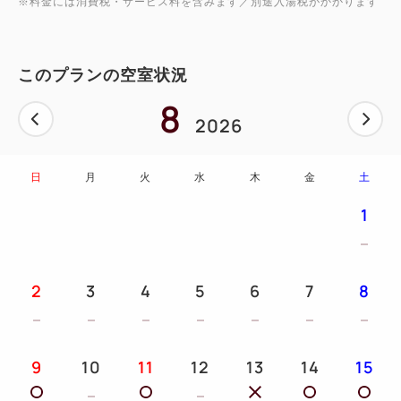
※料金には消費税・サービス料を含みます／別途入湯税がかかります
チェックイン時に、「ミルサンド＋お好きなドリンク
を1点」ご利用いただけるチケットをお渡しいたしま
す。
このプランの空室状況
なお、“フラワーカフェ ロザージュ”で提供するミルサ
8
ンドおよびドリンクは、アレルギーや食事制限への個
2026
別対応は承っておりません。あらかじめご了承くださ
い。
日
月
火
水
木
金
土
1
【場所】“フラワーカフェ ロザージュ”
【営業時間】10:00〜16:00（L.O.）／17:00 CLOSE
2
3
4
5
6
7
8
※滞在中、営業時間内のお好きな時間にお立ち寄りい
ただけます。
■温泉■
9
10
11
12
13
14
15
自家源泉の天然温泉「つつじの湯」は、アルカリ性単