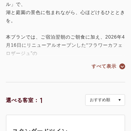
ル」で、
湖と庭園の景色に包まれながら、心ほどけるひととき
を。
本プランでは、ご宿泊翌朝のご朝食に加え、2026年4
月16日にリニューアルオープンした“フラワーカフェ
ロザージュ”の
「ミルサンド＋お好きなドリンク」をお楽しみいただ
すべて表示
けます。
芦ノ湖を望む開放的なカフェ空間で、新しいワンハン
ドスイーツを味わうひととき。滞在中のお好きなタイ
1
選べる客室：
ミングで、ゆったりとしたカフェ時間をお過ごしくだ
さい。
＜プラン内容＞