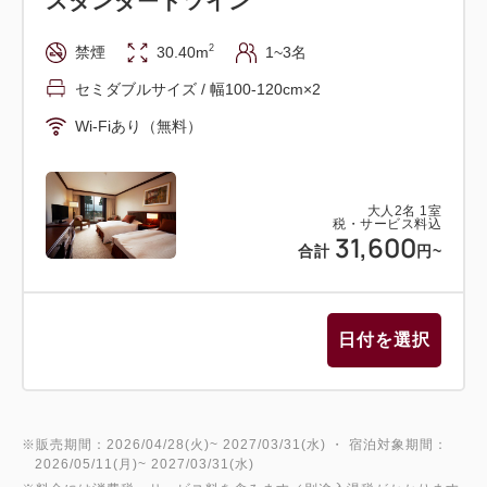
スタンダードツイン
■ご朝食■（ご出発日の利用）
2
禁煙
30.40m
1~3名
レストランにて、
セミダブルサイズ / 幅100-120cm×2
・ブレックファーストメニュー「スタンダードメニュ
Wi-Fiあり（無料）
ー（洋朝食）」
・または「和朝食」
のいずれかをお選びいただけます。
大人
2
名
1
室
税・サービス料込
31,600
合計
円
~
【場所】洋食レストラン「ヴェル・ボワ」／日本料理
レストラン「つつじの茶屋」
その日の気分に合わせてお越しください。
日付を選択
■フラワーカフェ ロザージュ
ミルサンド＆ドリンク■（ご宿泊日またはご出発日の
※販売期間：2026/04/28(火)~ 2027/03/31(水) ・ 宿泊対象期間：
2026/05/11(月)~ 2027/03/31(水)
利用可）