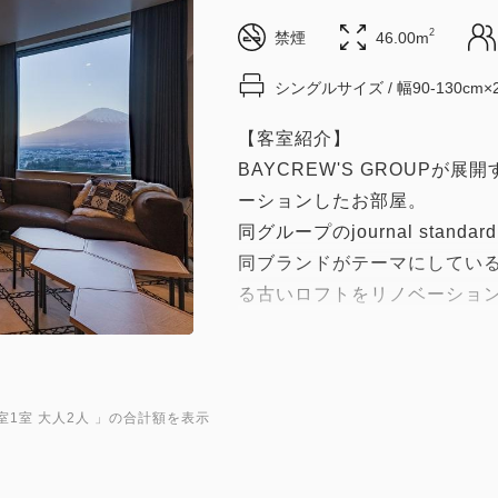
2
禁煙
46.00m
シングルサイズ / 幅90-130cm×
【客室紹介】
BAYCREW'S GROUPが展開するj
ーションしたお部屋。
同グループのjournal stand
同ブランドがテーマにしてい
る古いロフトをリノベーショ
ホテルという非日常の中で、
室1室 大人2人
」の合計額を表示