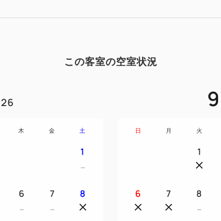
この客室の空室状況
9
26
木
金
土
日
月
火
1
1
6
7
8
6
7
8