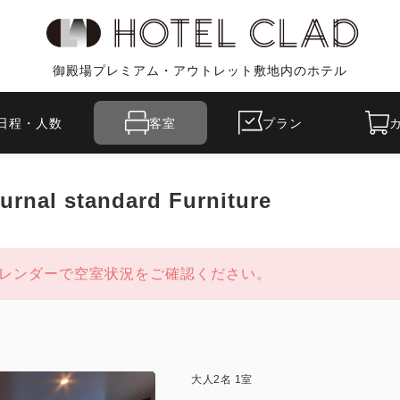
御殿場プレミアム・アウトレット敷地内のホテル
日程・人数
客室
プラン
l standard Furniture
レンダーで空室状況をご確認ください。
大人
2
名
1
室