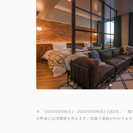
※ 「
2026/08/08(土)
- 2026/08/09(日)
1泊2日
」 「
客
※料金には消費税を含みます／別途入湯税がかかります